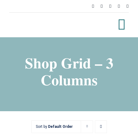
Zum
Inhalt
springen
Tog
Nav
Über uns
Shop Grid – 3
Leistungen
Columns
App
Fachgeschäfte
Gehörschutz & IEM
Sort by
Default Order
SHOP
COMING SOON