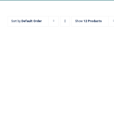
Sort by
Default Order
Show
12 Products
Hadeo Puster
Batterien
4,99
€
inkl. MwSt.